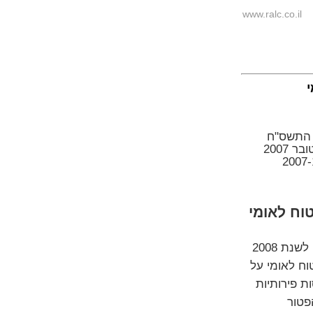
www.ralc.co.il
 התשס"ח
וח לאומי
בניגוד לפרסומים המופיעים בתקשורת, התיקון בהצעת חוק ההסדרים לשנת 2008
ביטוח לאומי על
ת פירותיות
פטור