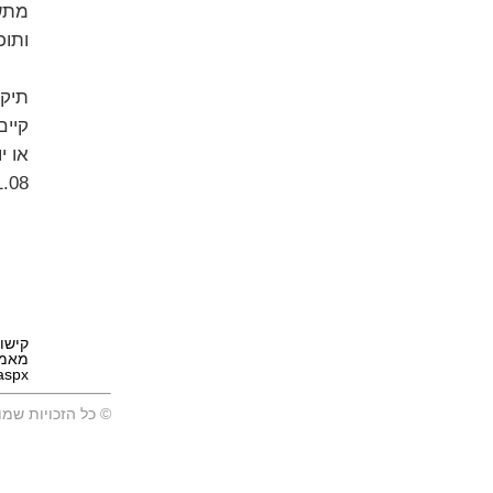
מתשל
ותוכ
תיקו
או י
.08.
קישו
הבהרה-הצעת-חוק-ההסדרים-לעניין-תשלום-דמי-ביט
© כל הזכויות שמו