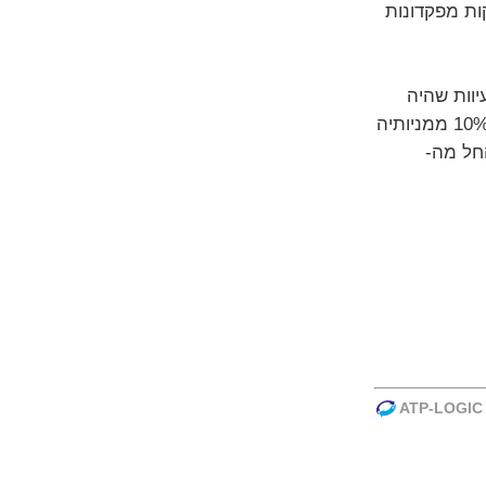
ות מפקדונות
יוות שהיה
קיים עד היום. ההצעה קובעת כי מבוטח בעל מניות בחברה המחזיק 10% ממניותיה
החל מה-
ATP-LOGIC