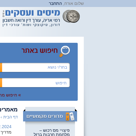
שלום אורח,
התחבר
בחר/י נושא
»
חיפוש מת
מאמרים
דף הבית
›
.2024 |
פיצויי מס רכוש –
מדריך מקיף להי
מלחמת חרבות ברזל