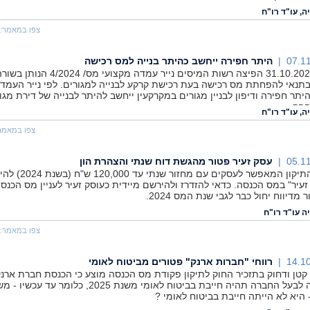
ה, עו"ד רו"ח
צפו במאמר:
07.11
היתר חפירה ייחשב כהיתר בנייה למס רכישה
ביום 31.10.2024 הפיצה רשות המיסים נייר עמדה מקצועי מס/ 4
תנאי להפחתת מס רכישה בעת רכישת קרקע לבנייה למגורים. לפי נייר העמדה
יתר חפירה ודיפון לבניין מגורים במקרקעין ייחשב להיתר לבנייה של דירת מגו
הק...
ה, עו"ד רו"ח
צפו במאמר
05.11
עסק זעיר פטור מהגשת דוח שנתי והצהרת הון
אושר התיקון המאפשר לעסקים עם מחזור שנת
זעיר" במס הכנסה. כדאי להזדרז ולהירשם מיידית כעוסק זעיר לעניין מס הכנסה
מדיווח יחול כבר לגבי שנת המס 2024.
ה עו"ד רו"ח
צפו במאמר:
14.10
רווחי "חברות ארנק" פטורים מביטוח לאומי
קטן ודחוק בתזכיר החוק לתיקון פקודת מס הכנסה מוצע כי הכנסת חברת ארנ
ששויכה לבעל החברה תהיה חייבת בביטוח לאומי משנת 2025, כלומר עד עכ