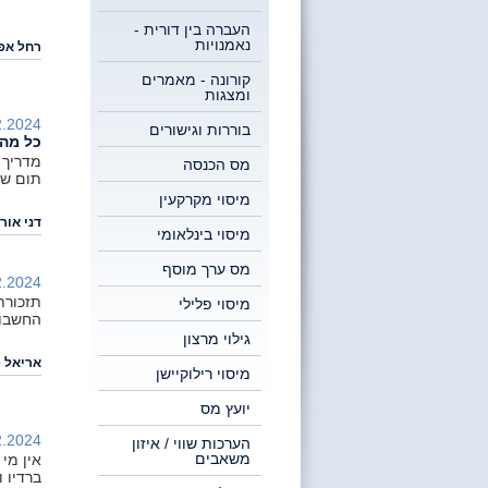
העברה בין דורית -
נאמנויות
רחל אפר
קורונה - מאמרים
ומצגות
.2024 |
בוררות וגישורים
כל מה שחש
מדריך 
מס הכנסה
תום שנת המס 24
מיסוי מקרקעין
דני אור
מיסוי בינלאומי
מס ערך מוסף
.2024 |
מיסוי פלילי
החשבון
גילוי מרצון
אריאל פ
מיסוי רילוקיישן
יועץ מס
.2024 |
הערכות שווי / איזון
משאבים
אין מי