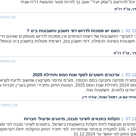
יכול להירשם כ"עסק זעיר" ואגב כך להיות פטור מהגשת דו"ח שנתי
, עו"ד רו"ח
צפו במאמר
02.12
האם יש סמכות לדרוש דפי חשבון וחשבונות ביט ?
י למבקרי החשבונות של רשות המיסים אין סמכות לדרוש מעוסקים שאינם חיי
 חשבונות בשיטה הכפולה, דפי חשבון בנק, רשימת פעולות בחשבון ביט ובאפלי
 , עו"ד רו"ח
צפו במאמר
02.12
עדכונים חשובים לסוף שנת המס ותחילת 2025
תמצית פסיקה וחקיקה במס הכנסה, מע"מ ומיסוי מקרקעין שחשוב לדעת לקרא
שנת המס 2024 ותחילת שנת המס 2025, הצעות החוק ותזכירי החוק בעניין חברו
ווחים כלואים, השקעות ועוד,
רחי עם א. רפאל ושות', עורכי דין
צפו במאמר:
07.11
הקלות בתנאים לשינוי מבנה, מיזוגים ופיצולי חברות
מיסים מבקשת לתת הקלות בהשקעות בישראל, בתנאים לשינוי מבנה לפי סעי
103, 104 ו- 105 לפקודה ובמיסוי שותפויות. לפי תזכיר החוק ההקלות יחולו רטרואק
 החוק לא יאושר עד 31.12.2024