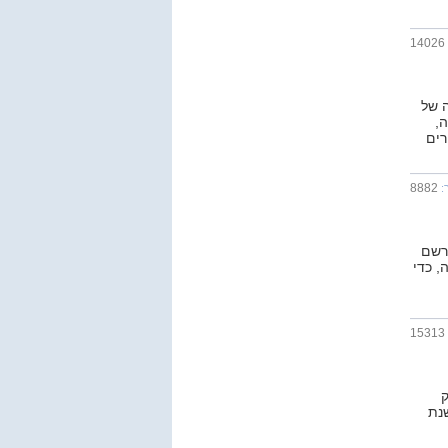
14026
4/202 הנותן בשורה של
,
רים
8882
:
י עד 120,000 ש"ח (בשנת 2024) להירשם
, כדי
15313
ק
שיו - משנת