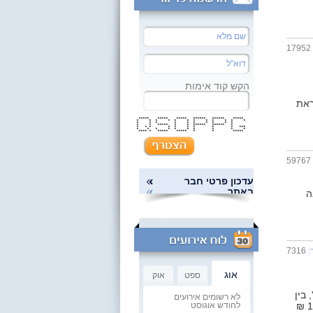
17952
הקש קוד אימות
ראת
***** ***** ***** ****** ****** *****
* * * * * * * * * * * *
* * * * * * * * * *
* * ***** * * ****** ****** *
* * * * * * * * * ***
* * * * * * * * * *
**** * ***** ***** * * *****
59767
עדכון פרטי חבר
באתר
אה
7316
:
אוג
ספט
אוק
 בין
לא רשומים אירועים
ברדיו ובין בטלויזיה שם מסביר ה"קריין" כי כל מי שלו עסק זעיר עד מחזור של 120,000 ₪
לחודש אוגוסט