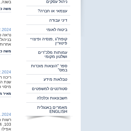
ניהול עסקים
בשנה, 
משה כדר
עצמאי או חברה?
דיני עבודה
ביטוח לאומי
.2024 |
נראה כ
קופת"ג ,פנסיה ופיצויי
בניהול
פיטורין
אחרות
משה כדר
עמותות מלכ"רים
ושלטון מקומי
ספר "הוצאות מוכרות
במס"
.2024 |
ריכוז 
טבלאות מידע
מיסוי ר
סטודנטים למשפטים
מאיר מז
חשבונאות וכלכלה
מאמרים באנגלית
ENGLISH
.2024 |
רשות ה
אפילו אם