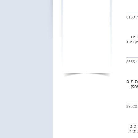
8153
:
בים
קציות
8655
:
ת תום
ת ארנק,
23523
פים
טיבית