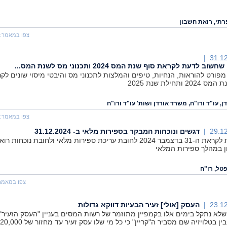
תי, רואת חשבון
צפו במאמר:
31.12
וב לדעת לקראת סוף שנת המס 2024 ותכנוני מס לשנת המס...
מפורט להוראות, הנחיות, טיפים והמלצות לתכנוני מס והיבטי מיסוי שונים לק
20 ותחילת שנת 2025
דן, עו"ד ורו"ח, משרד אורדן ושות' עו"ד ורו"ח
צפו במאמר:
29.12
דגשים ונוכחות המבקר בספירות מלאי ב- 31.12.2024
תזכורת לקראת ה-31 בדצמבר 2024 לחובת עריכת ספירות מלאי ולחובת נוכחות רו
 במהלך ספירות המלאי
טל, רו"ח
צפו במאמר
23.12
העסק [אולי] זעיר הבעיות דווקא גדולות
 שלא נתקל בימים אלו בקמפיין מתוזמר של רשות המסים בעניין "העסק הזעיר",