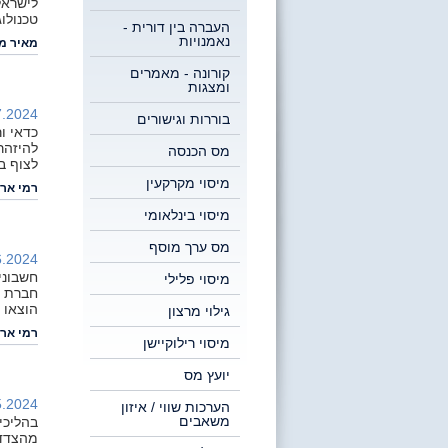
טכנולוג
העברה בין דורית -
נאמנויות
מאיר מז
קורונה - מאמרים
ומצגות
.2024 |
בוררות וגישורים
כדאי ו
להיזהר
מס הכנסה
לצוף ב
מיסוי מקרקעין
רמי ארי
מיסוי בינלאומי
מס ערך מוסף
.2024 |
חשבוני
מיסוי פלילי
חברת ו
הוצאו 
גילוי מרצון
רמי ארי
מיסוי רילוקיישן
יועץ מס
.2024 |
הערכות שווי / איזון
משאבים
בהליכי
מהצדדי