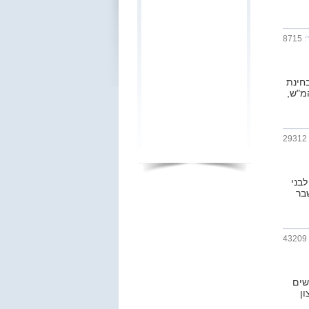
8715
:
חינת
מ"ש,
29312
בני
202 – בסימן משבר
43209
שים
ון