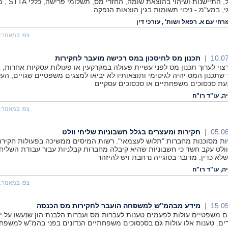
לישראל, התיישנות ושיהוי בהוצא
י, במע"מ - ניכוי תשומות בגין הוצאות הנפקה.
רחי עם א. רפאל ושות' , עורכי דין
צפו במאמר:
10.07
תכנון מס לחיסכון במס רכישה מועבר לחקירות
רצוי לערוך תכנון מס לפני עשיית פעולה במקרקעין או פעולות עסקיות אחרות, 
 שתכנון המס יהיה לגיטימי ותוצאותיו לא יביאו למצגים משפטיים שגויים, העל
עת סכסוכים משפחתיים או סכסוכים עסקיים
ה, עו"ד רו"ח
צפו במאמר:
05.06
חקירות ומעצרים בגלל חשבוניות שליחי וולט
ות מסוכנות מחברות "תלוש לעצמאי". רשות המיסים ממשיכה בפעולות חקירה
ולט עקב חשד כי חשבוניות שהיא קיבלה מחברות קבלניות עבור עבודת השליח
שלא כדין. מדובר בסוגייה נרחבת ויש להיזהר
ה, עו"ד רו"ח
צפו במאמר:
15.05
מידע מבהמ"ש למשפחה הועבר לחקירות מס הכנסה
ם משפטיים עולות לפעמים טענות לעברות מס ועברות הלבנת הון שנעשו על יד
ם. טענות אלו עולות גם בסכסוכים משפחתיים הנדונים בפני בהמ"ש למשפחה