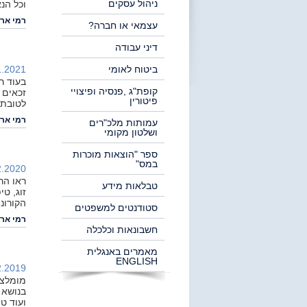
ניהול עסקים
וכל הנ
רמי ארי
עצמאי או חברה?
דיני עבודה
ביטוח לאומי
.2021 |
בעוד ר
קופת"ג ,פנסיה ופיצויי
זכאים 
פיטורין
לטובת 
רמי ארי
עמותות מלכ"רים
ושלטון מקומי
ספר "הוצאות מוכרות
במס"
.2020 |
ראו הר
טבלאות מידע
הקורונ
סטודנטים למשפטים
רמי ארי
חשבונאות וכלכלה
מאמרים באנגלית
ENGLISH
.2019 |
מומלצת
ועוד ט