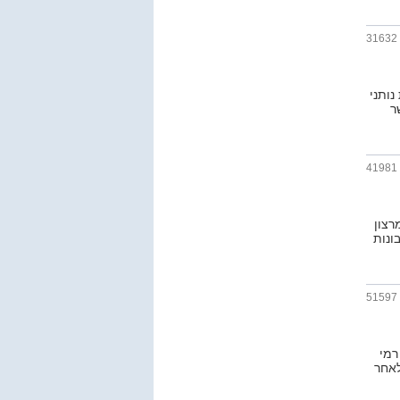
31632
 נותני
ר
41981
רצון
, חשבונות
51597
רמי
לאחר