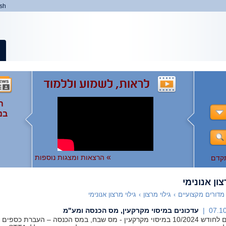
ish
ה
ה
המ
ה
בנ
ומ
ות
),
ו
ו
לצפ
להר
»
הרצאות ומצגות נוספות
קדם
צון אנונימי
מדורים מקצועיים
›
גילוי מרצון
›
גילוי מרצון אנונימי
07.10
עדכונים במיסוי מקרקעין, מס הכנסה ומע"מ
עדכונים לחודש 10/2024 במיסוי מקרקעין - מס שבח, במס הכנסה – העברת כספי