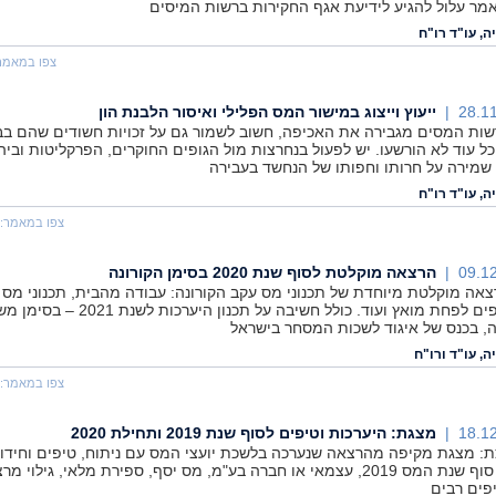
אמר עלול להגיע לידיעת אגף החקירות ברשות המיסים
ה, עו"ד רו"ח
צפו במאמר
28.11
ייעוץ וייצוג במישור המס הפלילי ואיסור הלבנת הון
שות המסים מגבירה את האכיפה, חשוב לשמור גם על זכויות חשודים שהם בב
כל עוד לא הורשעו. יש לפעול בנחרצות מול הגופים החוקרים, הפרקליטות וביה
שמירה על חרותו וחפותו של הנחשד בעבירה
ה, עו"ד רו"ח
צפו במאמר:
09.12
הרצאה מוקלטת לסוף שנת 2020 בסימן הקורונה
צאה מוקלטת מיוחדת של תכנוני מס עקב הקורונה: עבודה מהבית, תכנוני מס ל
זוג, טיפים לפחת מואץ ועוד. כולל חשיבה על תכנון היערכות לשנת 1
ה, בכנס של איגוד לשכות המסחר בישראל
ה, עו"ד ורו"ח
צפו במאמר:
18.12
מצגת: היערכות וטיפים לסוף שנת 2019 ותחילת 2020
: מצגת מקיפה מהרצאה שנערכה בלשכת יועצי המס עם ניתוח, טיפים וחידו
בנושא סוף שנת המס 2019, עצמאי או חברה בע"מ, מס יסף, ספירת מלאי, גילוי מרצ
יפים רבים