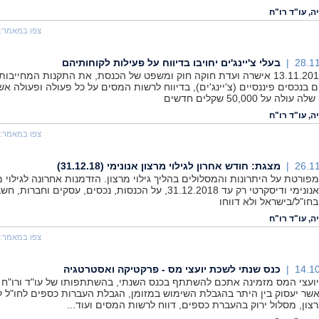
ה, עו"ד רו"ח
צפו במאמר:
28.11
בעלי צ'יינג'ים יחויבו בדיווח על פעילות לקוחותיהם
ביום 13.11.2018 אישרה ועדת חוקה חוק ומשפט של הכנסת, את התקנות המחייבות
ם בנכסים פיננסיים (צ'יינג'ים), בדיווח לרשות המסים על כל פעולה ופעולה אש
לה על 50,000 שקלים חדשים
ה, עו"ד רו"ח
צפו במאמר:
26.11
מצגת: חודש אחרון לגילוי מרצון אנונימי (31.12.18)
פורטת על היתרונות והמסלולים בהליך גילוי מרצון. הזדמנות אחרונה לגילוי מ
באופן אנונימי ודיסקרטי רק עד 31.12.2018, על הכנסות, נכסים, עסקים וחברות
בחו"ל/בישראל ולא דווחו
ה, עו"ד רו"ח
צפו במאמר:
14.10
כנס שנתי לשכת יועצי מס - פרקטיקה ואסטרטגיה
ועצי המס מזמינה אתכם להשתתף בכנס השנתי, בהשתתפותו של עו"ד ורו"ח 
אשר יעסוק בין היתר בהגבלת השימוש במזומן, הגבלת העברות כספים לחו"ל 
רצון, מסלול ירוק בהעברת כספים, דווח לרשות המסים ועוד...