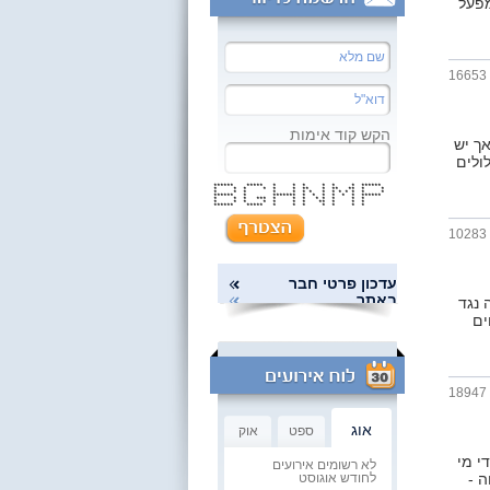
ת שומה, החזרי מס, תשלומי פרישה, כללי STTA , מפעל
16653
הקש קוד אימות
אך יש
ולים
****** ***** * * * * * * ******
* * * * * * ** * ** ** * *
* * * * * * * * * * * * * *
****** * ******* * * * * * * ******
* * * *** * * * * * * * *
* * * * * * * ** * * *
****** ***** * * * * * * *
10283
עדכון פרטי חבר
באתר
 נגד
ים
18947
אוג
ספט
אוק
י מי
לא רשומים אירועים
 -
לחודש אוגוסט