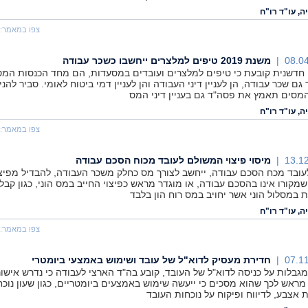
ה, עו"ד רו"ח
צפו במאמר:
08.04
משנת 2019 טיפים למלצרים ייחשבו כשכר עבודה
חדשנית קובעת כי טיפים למלצרים ועובדים במסעדות, הם מחד הכנסות המס
גם שכר עבודה, הן לעניין דיני העבודה והן לעניין דמי ביטוח לאומי. סביר להני
מסים תאמץ את פסה"ד גם בעניין דיני המס
ה, עו"ד רו"ח
צפו במאמר:
13.12
מיסוי פיצוי המשולם לעובד מכוח הסכם עבודה
לעובד מכח הסכם עבודה, ייחשב לצורך מס כחלק משכר העבודה, להבדיל מפיצו
שמקורו אינו בהסכם עבודה, או מוגדר מראש כפיצוי החייב במס הוני, כגון קבל
ת במסלול הוני אשר יחויב במס רוח הון בלבד
ה, עו"ד רו"ח
צפו במאמר:
07.11
חדירת מעסיק לדוא"ל של עובד ושימוש באמצעי ביומטרי
מגבלות על כניסה לדוא"ל של העובד, קובע בה"ד הארצי לעבודה כי נדרש אישור
מראש לכך שהוא מסכים כי ייעשה שימוש באמצעים ביומטריים, כגון שעון נוכח
 אצבע, לדיווח ופיקוח על נוכחות העובד