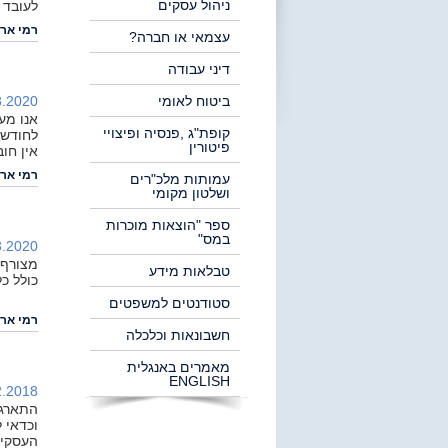
ניהול עסקים
לעובד 
רמי ארי
עצמאי או חברה?
דיני עבודה
ביטוח לאומי
.2020 |
אנו מע
קופת"ג ,פנסיה ופיצויי
לחודש 
פיטורין
אין חו
רמי ארי
עמותות מלכ"רים
ושלטון מקומי
ספר "הוצאות מוכרות
במס"
.2020 |
מצורף 
טבלאות מידע
כולל כ
סטודנטים למשפטים
רמי ארי
חשבונאות וכלכלה
מאמרים באנגלית
ENGLISH
.2018 |
התארגנ
וכדאי 
העסקיי