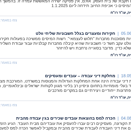
 תקבול של בית העסק. אולם, אין פסיקה ישירה המאששת עמדה זו. בהמשך ה
יסים כי אכיפת החיוב תידחה ליום 1.1.2025
ה, עו"ד רו"ח
צפו במאמר:
05.06
חקירות ומעצרים בגלל חשבוניות שליחי וולט
ות מסוכנות מחברות "תלוש לעצמאי". רשות המיסים ממשיכה בפעולות חקירה
ולט עקב חשד כי חשבוניות שהיא קיבלה מחברות קבלניות עבור עבודת השליח
שלא כדין. מדובר בסוגייה נרחבת ויש להיזהר
ה, עו"ד רו"ח
צפו במאמר:
18.05
מחלקת דיני עבודה – עובדים ומעסיקים
דיני עבודה הינה אחת המחלקות הגדולות והמנוסות במשרדנו, המורכבת מצו
 בעלי מומחיות בתחום וניסיון רב בליווי מגוון לקוחות ישראלים ובינלאומיים, ת
פתרונות ייחודיים ויצירתיים גם במקרים מורכבים
ה, עו"ד רו"ח
צפו במאמר:
04.08
הכרה למס בהוצאות עובדים שכירים בגין עבודה מהבית
 הקורונה, מעסיקים רבים עברו להעסיק את עובדיהם מבית העובד. הגיע הזמן
 את דיני העבודה לעבודת שכירים מהבית ובמקביל לאפשר הכרה למס למעסי