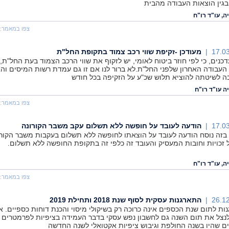
בגין הוצאות העבודה מהבית
ה, עו"ד רו"ח
צפו במאמר:
17.03
מעודכן -זקיפת שווי רכב צמוד בתקופת החל"ת
דכנים, כי לפי חוזר ביטוח לאומי, יש לזקוף את שווי הרכב הצמוד בעת החל"ת,
העבודה האחרון שלפני החל"ת.לא ברור לנו אם זו גם עמדת רשות המיסים וה
בה לשיטתה להוציא תלוש שכ"ע על הזקיפה בכל חודש
ה עו"ד רו"ח
צפו במאמר:
17.03
הודעה לעובד על חופשה ללא תשלום עקב משבר הקורונה
בזה נוסח הודעה לעובד על הוצאתו לחופשה ללא תשלום בעקבות משבר הקורו
ל זכויות וחובות המעסיק והעובד זה כלפי זה בתקופת החופשה ללא תשלום.
ה, עו"ד רו"ח
צפו במאמר:
26.12
התארגנות עסקית לסוף שנת 2018 ותחילת 2019
ות לתום שנת הכספים אינה כרוכה רק בשיקולי מיסוי והכנת דוחות כספיים. 
לנצל את תום השנה גם לחשבון נפש עסקי בדבר העמידה בציפיות לפרמטרים
ם שהיו בשנה החולפת וגיבוש ציפיות אקטואלי לשנה החדשה