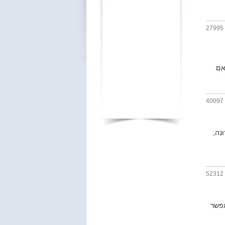
27995
אם
40097
נה,
52312
אפשר