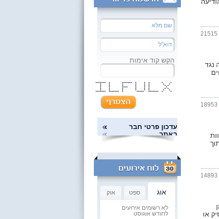
ודיעה
21515
הקש קוד אימות
 נגד
ים
******* * ******* * * * * *
* * * * * * * *
* * * * * * * *
* * **** * * * *
* * * * * * * *
* * * * * * * *
******* ******* * ***** ******* * *
18953
עדכון פרטי חבר
באתר
ות
וך
14893
אוג
ספט
אוק
לא רשומים אירועים
ק או
לחודש אוגוסט