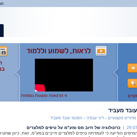
ish
ה
ה
המ
ה
בנ
ומ
ות
),
ו
ו
לצפ
להר
»
הרצאות ומצגות נוספות
קדם
ובד מעביד
מדורים מקצועיים
›
דיני עבודה
›
הסכמי עובד מעביד
29.07
כרונולוגיה של חיוב מס ומע"מ על טיפים למלצרים
מיסים הודיעה כי לעמדתה טיפים למלצרים חייבים במע"מ, זאת, כיוון שהטיפ