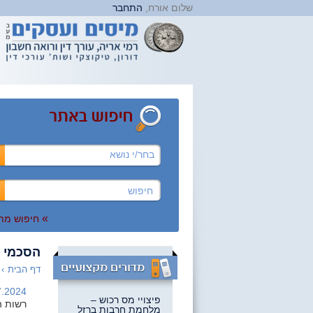
שלום אורח,
התחבר
בחר/י נושא
»
חיפוש מת
הסכמי ע
דף הבית
›
.2024 |
פיצויי מס רכוש –
רשות ה
מלחמת חרבות ברזל