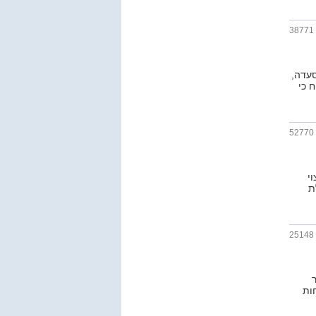
38771
עדה,
ח כי
52770
י
ת
25148
ות