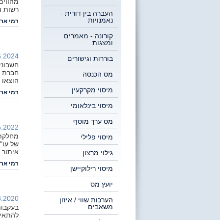
מהווים
רשות המ
העברה בין דורית -
נאמנויות
רמי ארי
קורונה - מאמרים
ומצגות
.2024 |
בוררות וגישורים
חשבוני
חברת ו
מס הכנסה
הוצאו 
מיסוי מקרקעין
רמי ארי
מיסוי בינלאומי
מס ערך מוסף
.2022 |
מחלקת 
מיסוי פלילי
של עו"ד
איתור 
גילוי מרצון
רמי ארי
מיסוי רילוקיישן
יועץ מס
.2020 |
הערכות שווי / איזון
משאבים
בעקבות
להתאים