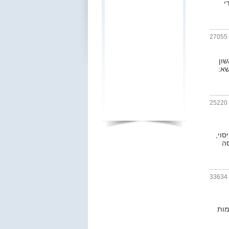
י
27055
שון
שא:
25220
סוי,
סה
33634
מות