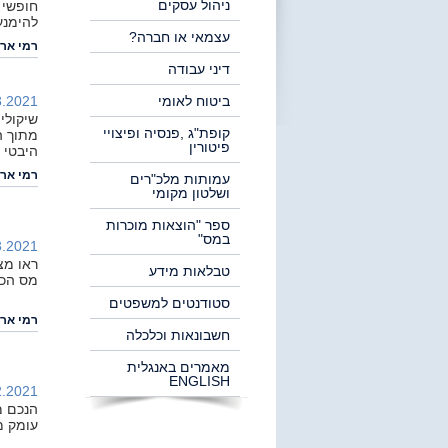
ניהול עסקים
חופשי -
להימנע
עצמאי או חברה?
רמי ארי
דיני עבודה
ביטוח לאומי
.2021 |
שיקולי
קופת"ג ,פנסיה ופיצויי
מתוך ה
פיטורין
היבטי 
רמי ארי
עמותות מלכ"רים
ושלטון מקומי
ספר "הוצאות מוכרות
במס"
.2021 |
ראו מצ
טבלאות מידע
מס הכנ
סטודנטים למשפטים
רמי ארי
חשבונאות וכלכלה
מאמרים באנגלית
ENGLISH
.2021 |
הנכם מ
עומק מ