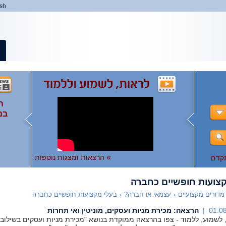
ish
ה
ה
המ
ה
בנ
ומ
ות
),
ו
ו
לצפ
להר
»
הרצאות ומצגות נוספות
קדם
צועות חופשיים כחברה
מדורים מקצועיים
›
עצמאי או חברה?
›
בעלי מקצועות חופשיים כחברה
01.08
הרצאה: מכירת מניות ועסקים, מוניטין ואי תחרות
 לשמוע, ללמוד - צפו בהרצאה ממוקדת בנושא "מכירת מניות ועסקים בשילוב