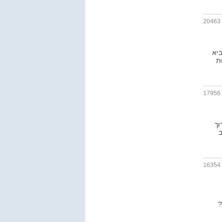
20463
יא
ת
17956
וך
ב
16354
?