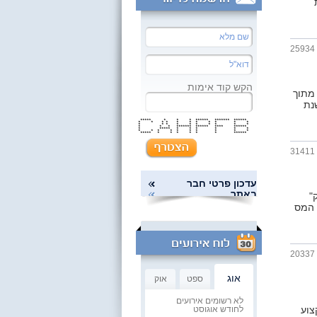
25934
הקש קוד אימות
מתוך
20 והיערכות לשנת
***** * * * ****** ******* ******
* * * * * * * * * * *
* * * * * * * * * *
* * * ******* ****** **** ******
* ***** * * * * * *
* * * * * * * * * *
***** * * * * * * ******
31411
עדכון פרטי חבר
באתר
"
2 והיערכות לשנת המס
20337
אוג
ספט
אוק
לא רשומים אירועים
צוע
לחודש אוגוסט