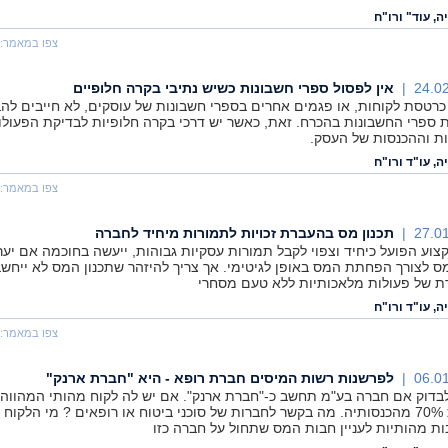
ה, עוד" ורו"ח
צפו במאמר:
24.02
אין לפסול ספרי חשבונות כשיש נתיבי בקרה חלופיים
כרטסת לקוחות, או פגמים אחרים בספרי חשבונות של עוסקים, לא חייבים להב
 ספרי החשבונות בהכרח. זאת, כאשר יש דרכי בקרה חלופיות לבדיקת הפעולו
ת וההכנסות של העסק.
ה, עו"ד ורו"ח
צפו במאמר:
27.01
תכנון מס בהעברת זכויות לתמורות מיחיד לחברה
צוע הפועל כיחיד וצפוי לקבל תמורות עסקיות גבוהות, ייעשה בחוכמה אם יער
מס לצורך הפחתת המס באופן לגיטימי. אך צריך להיזהר שתכנון המס לא ייחש
 של פעולות מלאכותיות ללא טעם מסחרי
ה, עו"ד ורו"ח
צפו במאמר:
06.01
לפרשנות רשות המיסים חברת רופא - היא "חברת ארנק"
בדוק אם חברה בע"מ תחשב כ-"חברת ארנק". אם יש לה לקוח מהותי המהווה
לפחות 70% מהכנסותיה. מה בקשר לחברות של סוכני ביטוח או רופאים ? מי הלקוח 
ת מהותיות לעניין חבות המס שתחול על חברה כזו