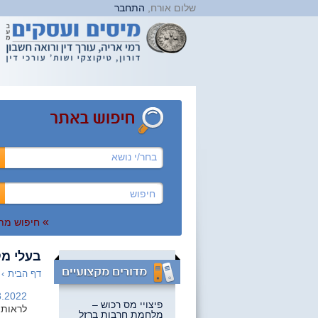
שלום אורח,
התחבר
בחר/י נושא
»
חיפוש מת
בעלי מק
דף הבית
›
.2022 |
פיצויי מס רכוש –
לראות,
מלחמת חרבות ברזל