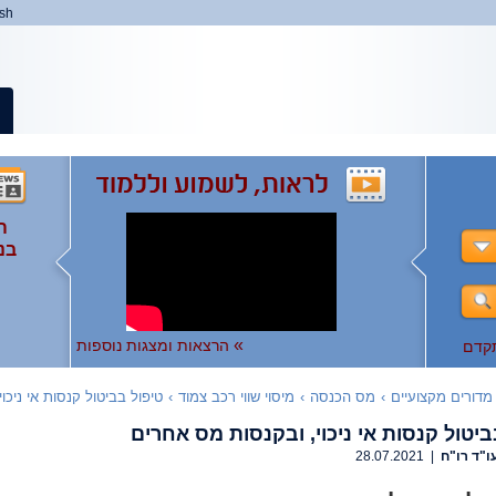
ish
ה
ה
המ
ה
בנ
ומ
ות
),
ו
ו
לצפ
להר
»
הרצאות ומצגות נוספות
קדם
מדורים מקצועיים
›
מס הכנסה
›
מיסוי שווי רכב צמוד
›
טיפול בביטול קנסות אי ניכוי
ביטול קנסות אי ניכוי, ובקנסות מס אחרים
ו"ד רו"ח
| 28.07.2021