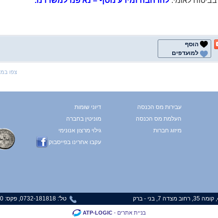
בביטוח לאומי.
להרחבה ומידע נוסף – נא פנו למשרדנו.
הוסף
למועדפים
צפו במ
עבירות מס הכנסה
דיוני שומות
העלמת מס הכנסה
מוניטין בחברה
מיזוג חברות
גילוי מרצון אנונימי
עקבו אחרינו בפייסבוק
טל': 0732-181818, פקס: 0732-181820
בניית אתרים
-
ATP-LOGIC