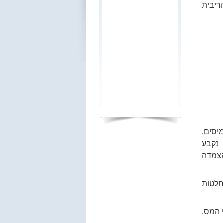
הריבית
סים,
 מיום 2.11.2011, נקבע
הצמדה
חלטות
 המס,