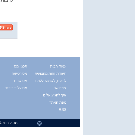
לרבות 
עמוד הבית
תכנון מס
תעודת זהות מקצועית
מס רכישה
לראות, לשמוע וללמוד
מס שבח
צור קשר
מס על דיבידנד
איך להגיע אלינו
מפת האתר
RSS
מגדל בסר 4, קומה 35, רחוב מצדה 7, בני - ברק