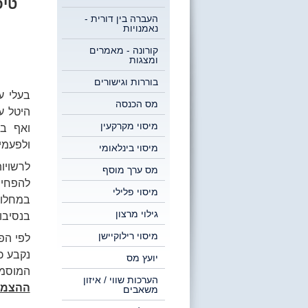
טיפ
העברה בין דורית -
נאמנויות
קורונה - מאמרים
ומצגות
בוררות וגישורים
בעלי ע
מס הכנסה
היטל ע
מיסוי מקרקעין
ואף בק
ולפעמי
מיסוי בינלאומי
לרשויו
מס ערך מוסף
להפחית
מיסוי פלילי
במחלוק
גילוי מרצון
בנסיבו
מיסוי רילוקיישן
לפי הפס
נקבע כ
יועץ מס
המוסמך
הערכות שווי / איזון
ההצמדה
משאבים