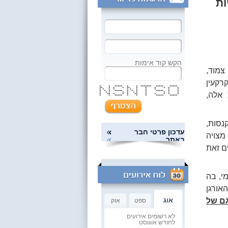
ות
הקש קוד אימות
צמוד,
רקעין
* * ***** * * ******* ***** *****
** * * * ** * * * * * *
* * * * * * * * * * *
* * * ***** * * * * ***** * *
 אלה,
* * * * * * * * * * *
* ** * * * ** * * * * *
* * ***** * * * ***** *****
נסות,
עדכון פרטי חבר
מצויה
באתר
ם זאת
י, בה
האורגן
אוג
גם של
ספט
אוק
לא רשומים אירועים
לחודש אוגוסט