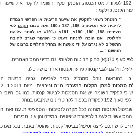
בסעיף 192 לפקודת מס הכנסה, הוסמך פקיד השומה להקטין את שיעור 
עור הקנס, כדלקמן:
"
המנהל רשאי להקטין את שיעור הריבית או הפרשי הצמדה
לריבית לפי הסעיפים 186, 187 ו-190 ואת סכום
הקנס
לפי
סעיפים 188, 190, 190א, 191א ו-191ג או לוותר עליהם
לחלוטין, אם הוכח להנחת דעתו כי הפיגור שגרם לחובת
התשלום לא נגרם על ידי מעשה או מחדל התלויים ברצונו של
הנישום
...."
 הביטוח הלאומי וגם בדיני המס האחרים.
עיל, חל גם לגבי קנסות גירעון וקנסות אחרים שהוטלו.
, כי בהוראות נוהל סמנכ"ל בכיר לאכיפה וגביה ברשות המי
 סמכות למתן הקלות במערכי מ"ה וניכויים
"
 כי לפקיד השומה יש את הסמכות לביטול קנסות, כמו גם חיובי 
קודה בכפוף לקריטריונים שנקבעו בנוהל
.
 שביטול הקנסות מותנה בכל מקרה לנסיבותיו הספציפיות. עם זאת, ה
המס עשויות לעמוד לביקורת שיפוטית, במידה והן אינן סבירות.
מדים לרשותכם לייצוג וטיפול בביטול קנסות שהוטלו בעבר, בכל מערכי