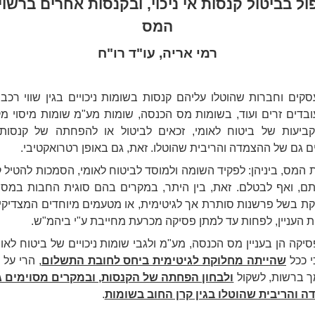
ול בביטול קנסות אי ניכוי, ובקנסות אחרים ברשוי
המס
רמי אריה, עו"ד רו"ח
סקים וחברות שהוטלו עליהם קנסות בשומות ניכויים בגין שווי רכב 
ובדים זרים ועוד, בשומות מס הכנסה, שומות מע"מ שומות מיסוי מק
ביעות של ביטוח לאומי, זכאים לביטול או להפחתה של קנסות
ם גם של ההצמדה והריבית שהוטלו. זאת, גם באופן רטרואקטיבי.
ת המס, ביניהן: לפקיד השומה ולמוסד לביטוח לאומי, הסמכות להטיל ק
ם, ואף לבטלם. זאת, בין היתר, במקרים בהם סוגית החבות במס 
ת בשל פרשנות סותרת אך לגיטימית, או מטעמים מיוחדים המצדיקי
ת העניין, לפחות עד למתן פסיקה מכרעת מחייבת ע"י ביהמ"ש.
יקה הן בעניין מס הכנסה, מע"מ ולגבי שומות ניכויים של ביטוח לאומ
י ככל
שהייתה מחלוקת לגיטימית ביחס לחובת התשלום
, הרי על 
 ברשות, לשקול
ולבחון הפחתה של הקנסות, ובמקרים מסוימים 
 והריבית שהוטלו בגין קרן החוב בשומות
.