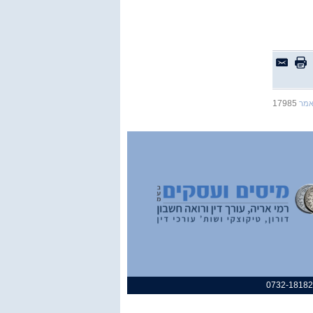
17985
אמר