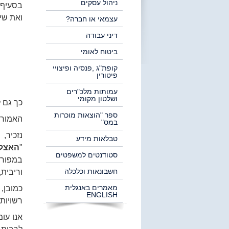
ניהול עסקים
ואת שי
עצמאי או חברה?
דיני עבודה
ביטוח לאומי
קופת"ג ,פנסיה ופיצויי
פיטורין
עמותות מלכ"רים
ושלטון מקומי
כך גם לפי סעיף 370(א) לחוק
ספר "הוצאות מוכרות
האמור ל
במס"
נזכיר
טבלאות מידע
"
האצלת
סטודנטים למשפטים
במפורש
חשבונאות וכלכלה
וריבית, לפי סעיף 192 לפ
מאמרים באנגלית
כמובן,
ENGLISH
רשויות 
אנו עו