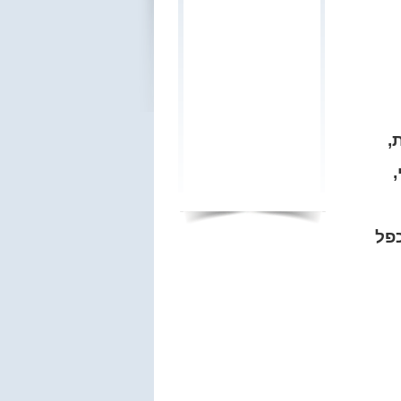
,
כפל