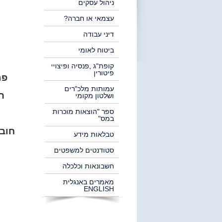
ניהול עסקים
עצמאי או חברה?
דיני עבודה
ביטוח לאומי
קופת"ג ,פנסיה ופיצויי
פיטורין
פת
עמותות מלכ"רים
רי
ושלטון מקומי
ספר "הוצאות מוכרות
במס"
חובת
טבלאות מידע
סטודנטים למשפטים
חשבונאות וכלכלה
מאמרים באנגלית
ENGLISH