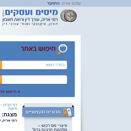
שלום אורח,
התחבר
בחר/י נושא
»
חיפוש מת
דף הבית
›
ודאות
מצגת: נ
רמי אריה, ע
פיצויי מס רכוש –
מלחמת חרבות ברזל