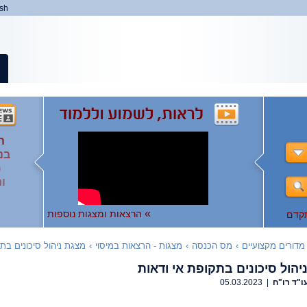
ish
ה
ה
המ
ה
בנ
ומ
ות
),
ו
ו
לצפ
להר
»
הרצאות ומצגות נוספות
קדם
מדורים מקצועיים
›
מס הכנסה
›
מצגות - הרצאות במיסוי
›
מצגת ניהול סיכונים בת
יהול סיכונים בתקופת אי ודאות
ו"ד רו"ח
| 05.03.2023